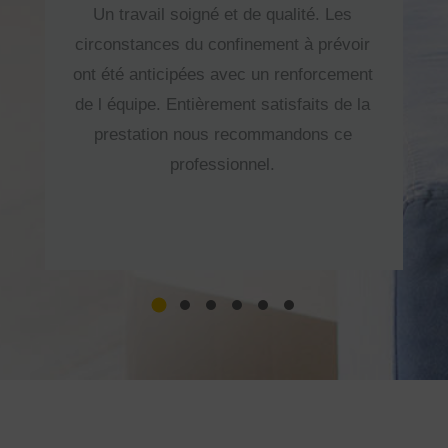
b
Un travail soigné et de qualité. Les
Un
ss
circonstances du confinement à prévoir
ne 
en
ont été anticipées avec un renforcement
d
ur.
de l équipe. Entièrement satisfaits de la
fa
prestation nous recommandons ce
su 
professionnel.
de