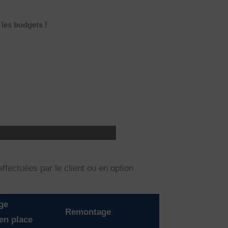
les budgets !
ffectuées par le client ou en option
ge
Remontage
en place