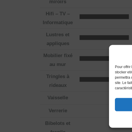
miroirs
Hifi – TV –
Informatique
Lustres et
appliques
Mobilier fixé
au mur
Pour offri
stocker et
Tringles à
permettra 
site. Le fa
rideaux
caractérist
Vaisselle
Verrerie
Bibelots et