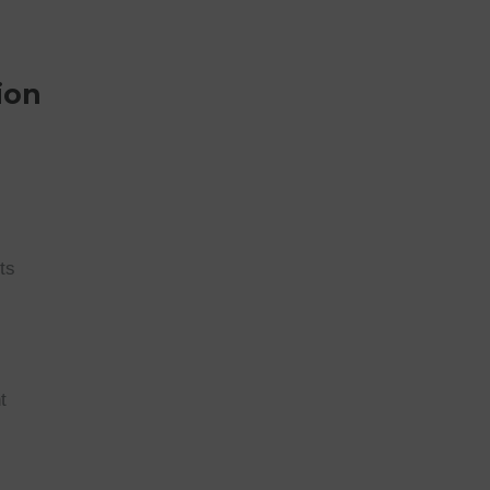
ion
ts
t