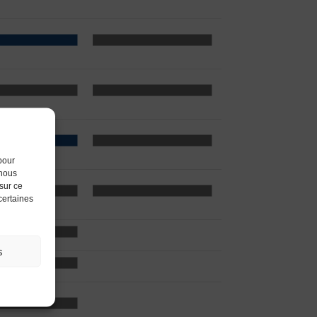
pour
 nous
sur ce
 certaines
s