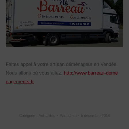
Faites appel â votre artisan déménageur en Vendée.
Nous allons où vous allez.
http://
www.barreau-deme
nagements.fr
Catégorie :
Actualités
Par
admin
5 décembre 2018