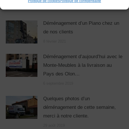
Politique de cookies
Politique de confidentialité
Related Posts
Déménagement d’un Piano chez un
de nos clients
8 février 2021
Déménagement d’aujourd’hui avec le
Monte-Meubles à la livraison au
Pays des Olon…
6 septembre 2019
Quelques photos d’un
déménagement de cette semaine,
merci à notre cliente.
29 août 2019