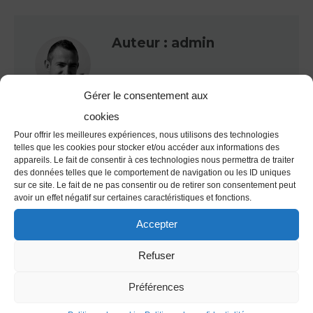
Auteur :
admin
Gérer le consentement aux
cookies
Pour offrir les meilleures expériences, nous utilisons des technologies
telles que les cookies pour stocker et/ou accéder aux informations des
appareils. Le fait de consentir à ces technologies nous permettra de traiter
Navigation
des données telles que le comportement de navigation ou les ID uniques
article
sur ce site. Le fait de ne pas consentir ou de retirer son consentement peut
PRÉCÉDENT
avoir un effet négatif sur certaines caractéristiques et fonctions.
Article précédent
Article
Accepter
précédent
SUIVANT
:
Refuser
Article suivant
Article
suivant
Préférences
: