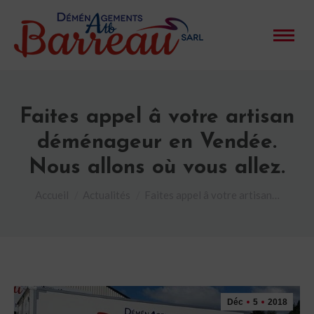
Faites appel â votre artisan
déménageur en Vendée.
Nous allons où vous allez.
Vous êtes ici :
Accueil
Actualités
Faites appel â votre artisan…
Déc
5
2018