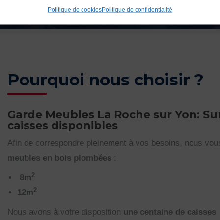
Politique de cookies
Politique de confidentialité
Pourquoi nous choisir ?
Garde Meubles La Roche sur Yon: Su
caisses disponibles
Afin de correspondre pleinement à vos besoins, nous vo
meubles en bois plombées
:
2
8m
2
12m
Nous avons à votre disposition
une centaine de caisses