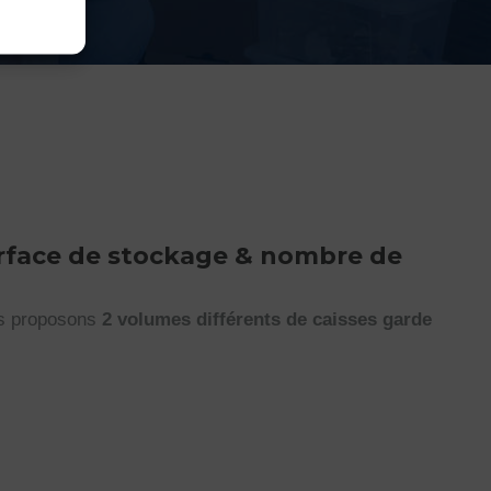
rface de stockage & nombre de
us proposons
2 volumes différents de caisses garde