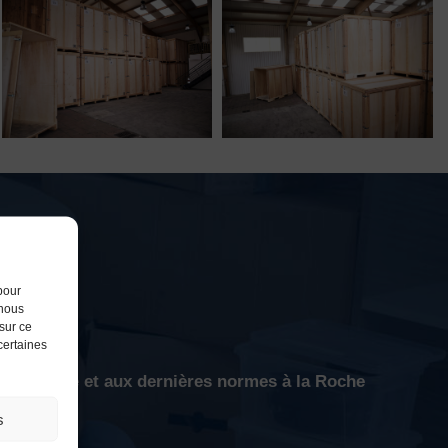
pour
 nous
sur ce
 certaines
s sécurisé et aux dernières normes à la Roche
s