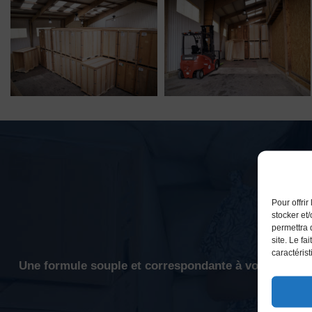
G
Pour offri
stocker et
permettra 
site. Le fa
caractérist
Une formule souple et correspondante à vos besoins 