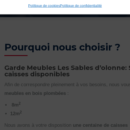
Politique de cookies
Politique de confidentialité
Pourquoi nous choisir ?
Garde Meubles Les Sables d’olonne:
caisses disponibles
Afin de correspondre pleinement à vos besoins, nous vo
meubles en bois plombées
:
2
8m
2
12m
Nous avons à votre disposition
une centaine de caisses