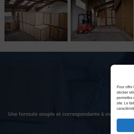
Gar
Pour offri
stocker et
permettra 
site. Le fa
caractérist
Une formule souple et correspondante à vos besoins 