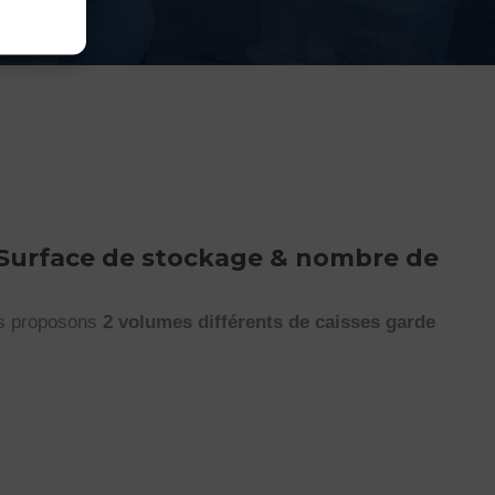
 Surface de stockage & nombre de
us proposons
2 volumes différents de caisses garde