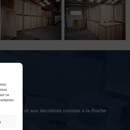
pour
 nous
sur ce
 certaines
s sécurisé et aux dernières normes à la Roche
s