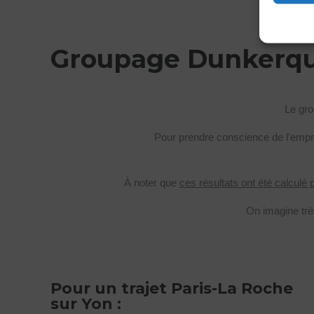
Groupage Dunkerque
Le gr
Pour prendre conscience de l’emprun
À noter que
ces résultats ont été calculé 
On imagine trè
Pour un trajet Paris-La Roche
sur Yon :