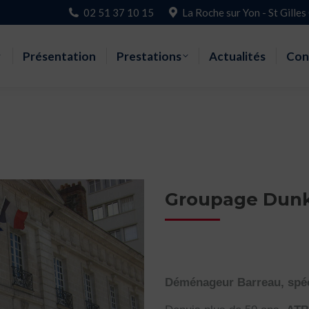
02 51 37 10 15
La Roche sur Yon - St Gilles
Accueil
Présentation
Prestations
Actualités
Con
Groupage Dun
Déménageur Barreau, spé