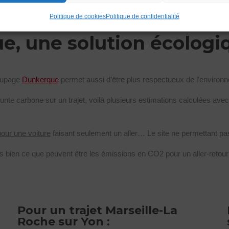
Politique de cookies
Politique de confidentialité
, une solution écologi
oupage
Dunkerque
permet aussi d’être plus respectueux de l’environ
te carbone sur un trajet, voilà plusieurs estimations calculées avec 
pour une voiture
faisant seulement un aller… Le site ne permettant pa
s bien ce que peuvent être les émissions en CO2 pour un aller-reto
Pour un trajet Marseille-La
Roche sur Yon :