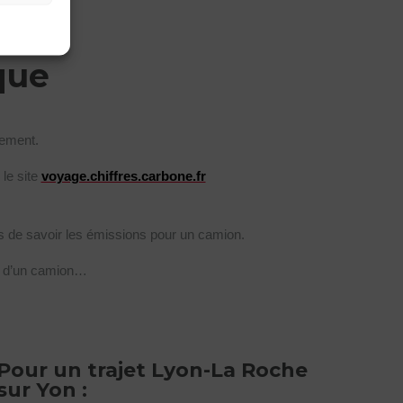
que
nement.
le site
voyage.chiffres.carbone.fr
s de savoir les émissions pour un camion.
ur d’un camion…
Pour un trajet Lyon-La Roche
sur Yon :