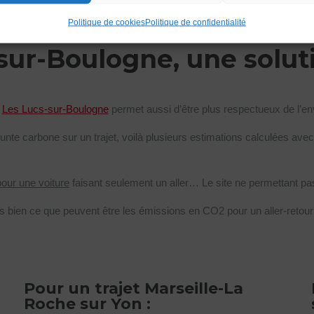
Politique de cookies
Politique de confidentialité
sur-Boulogne, une solut
e
Les Lucs-sur-Boulogne
permet aussi d’être plus respectueux de l’e
te carbone sur un trajet, voilà plusieurs estimations calculées avec 
pour une voiture
faisant seulement un aller… Le site ne permettant pa
s bien ce que peuvent être les émissions en CO2 pour un aller-reto
Pour un trajet Marseille-La
Roche sur Yon :