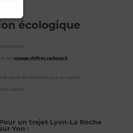
ion écologique
nvironnement.
le site
voyage.chiffres.carbone.fr
s de savoir les émissions pour un camion.
ur d’un camion…
Pour un trajet Lyon-La Roche
sur Yon :