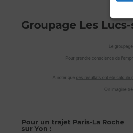
Groupage Les Lucs-
Le groupag
Pour prendre conscience de l’emprun
À noter que
ces résultats ont été calculé 
On imagine trè
Pour un trajet Paris-La Roche
sur Yon :