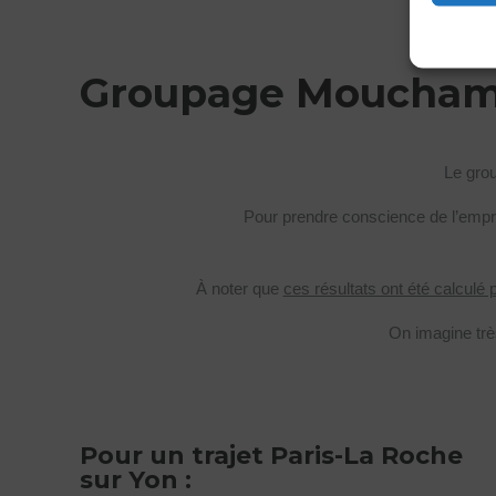
Groupage Mouchamp
Le gro
Pour prendre conscience de l’emprun
À noter que
ces résultats ont été calculé 
On imagine trè
Pour un trajet Paris-La Roche
sur Yon :