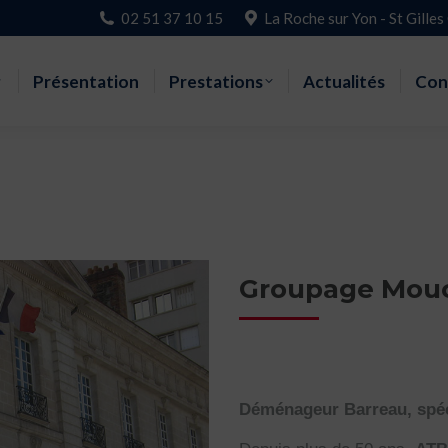
02 51 37 10 15
La Roche sur Yon - St Gilles
Accueil
Présentation
Prestations
Actualités
Con
Groupage Mou
Déménageur Barreau, spé