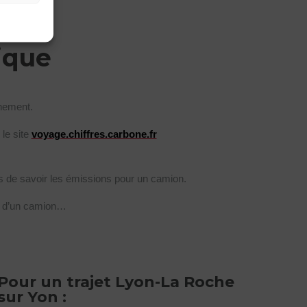
ique
nnement.
le site
voyage.chiffres.carbone.fr
s de savoir les émissions pour un camion.
ur d’un camion…
Pour un trajet Lyon-La Roche
sur Yon :