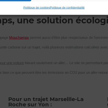
Politique de cookies
Politique de confidentialité
s, une solution écolog
upage
Mouchamps
permet aussi d’être plus respectueux de l’enviro
te carbone sur un trajet, voilà plusieurs estimations calculées avec 
pour une voiture
faisant seulement un aller… Le site ne permettant pa
s bien ce que peuvent être les émissions en CO2 pour un aller-reto
Pour un trajet Marseille-La
Roche sur Yon :