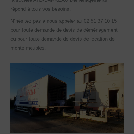
la société ATB-BARREAU Déménagements
répond à tous vos besoins.
N’hésitez pas à nous appeler au 02 51 37 10 15
pour toute demande de devis de déménagement
ou pour toute demande de devis de location de
monte meubles.