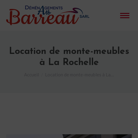
Location de monte-meubles
à La Rochelle
Vous êtes ici :
Accueil
Location de monte-meubles à La…