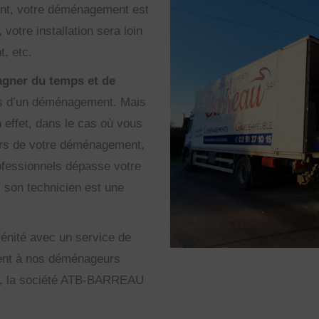
ment, votre déménagement est
 votre installation sera loin
t, etc.
agner du temps et de
cas d’un déménagement. Mais
n effet, dans le cas où vous
lors de votre déménagement,
ofessionnels dépasse votre
 son technicien est une
énité avec un service de
ment à nos déménageurs
es, la société ATB-BARREAU