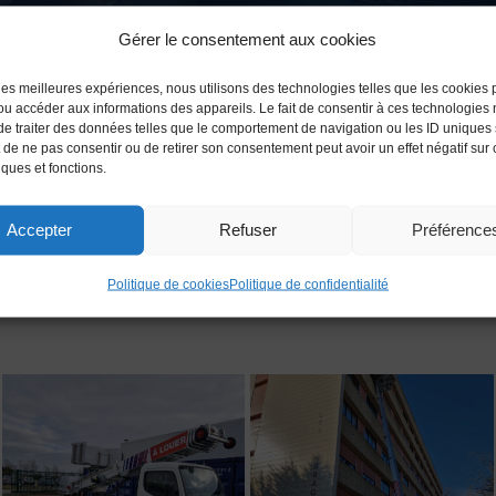
Gérer le consentement aux cookies
r les meilleures expériences, nous utilisons des technologies telles que les cookies 
/ou accéder aux informations des appareils. Le fait de consentir à ces technologies
de traiter des données telles que le comportement de navigation ou les ID uniques 
 service de location Monte meu
it de ne pas consentir ou de retirer son consentement peut avoir un effet négatif sur
iques et fonctions.
Accepter
Refuser
Préférence
harente maritime: Il y a beaucoup d’avantages à louer un monte meu
Politique de cookies
Politique de confidentialité