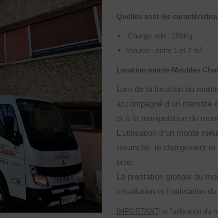
Quelles sont les caractéristi
Charge utile : 250Kg
3
Volume : entre 1 et 2 m
Location monte-Meubles Char
Lors de la location du mont
accompagné d’un membre de 
et à la manipulation du mon
L’utilisation d’un monte me
revanche, le chargement et
bras.
La prestation globale du mo
installation et l’utilisation
IMPORTANT
: si l’utilisation 