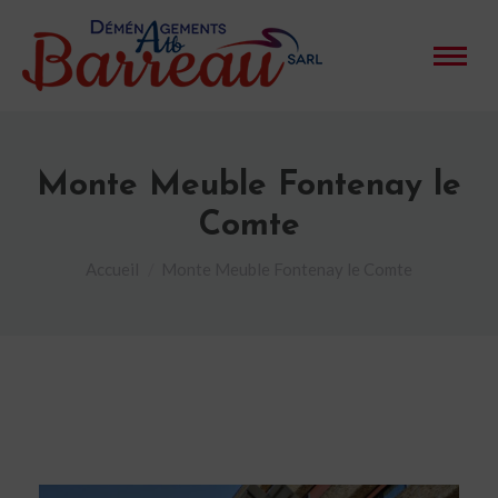
Monte Meuble Fontenay le
Comte
Vous êtes ici :
Accueil
Monte Meuble Fontenay le Comte