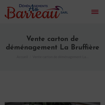
Vente carton de
déménagement La Bruffière
Vous êtes ici :
Accueil
Vente carton de déménagement La…