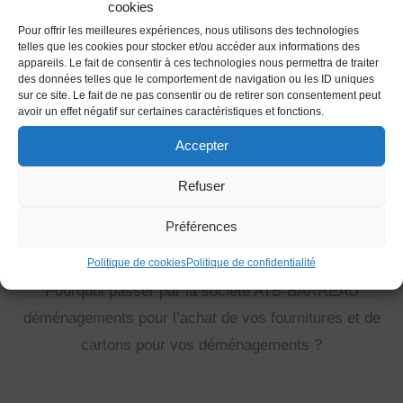
cookies
Pour offrir les meilleures expériences, nous utilisons des technologies
telles que les cookies pour stocker et/ou accéder aux informations des
appareils. Le fait de consentir à ces technologies nous permettra de traiter
des données telles que le comportement de navigation ou les ID uniques
sur ce site. Le fait de ne pas consentir ou de retirer son consentement peut
avoir un effet négatif sur certaines caractéristiques et fonctions.
Pourquoi ATB-
Accepter
BARREAU
Refuser
déménagements ?
Préférences
Vente carton de déménagement La Bruffière :
Politique de cookies
Politique de confidentialité
Pourquoi passer par la société ATB-BARREAU
déménagements pour l’achat de vos fournitures et de
cartons pour vos déménagements ?